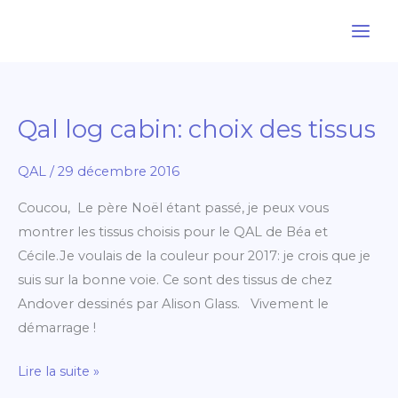
Aller
au
contenu
Qal log cabin: choix des tissus
Qal
log
QAL
/
29 décembre 2016
cabin:
choix
Coucou, Le père Noël étant passé, je peux vous
des
montrer les tissus choisis pour le QAL de Béa et
tissus
Cécile.Je voulais de la couleur pour 2017: je crois que je
suis sur la bonne voie. Ce sont des tissus de chez
Andover dessinés par Alison Glass. Vivement le
démarrage !
Lire la suite »