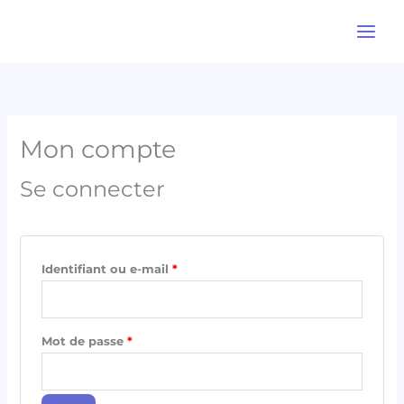
Aller
au
contenu
Obligatoire
Obligatoire
Mon compte
Se connecter
Identifiant ou e-mail
*
Mot de passe
*