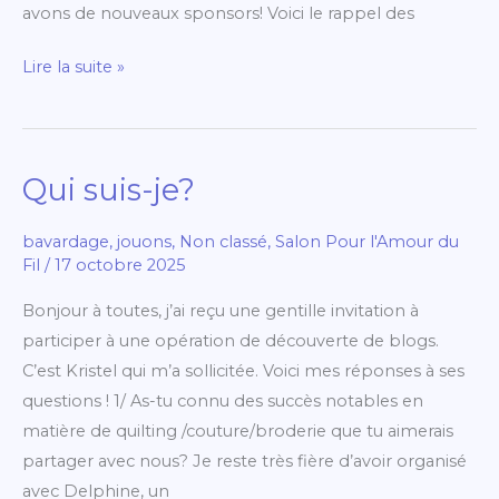
avons de nouveaux sponsors! Voici le rappel des
Lire la suite »
Qui suis-je?
Qui
suis-
bavardage
,
jouons
,
Non classé
,
Salon Pour l'Amour du
je?
Fil
/
17 octobre 2025
Bonjour à toutes, j’ai reçu une gentille invitation à
participer à une opération de découverte de blogs.
C’est Kristel qui m’a sollicitée. Voici mes réponses à ses
questions ! 1/ As-tu connu des succès notables en
matière de quilting /couture/broderie que tu aimerais
partager avec nous? Je reste très fière d’avoir organisé
avec Delphine, un