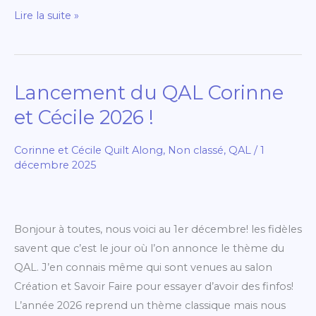
Lire la suite »
Lancement du QAL Corinne
Lancement
du
et Cécile 2026 !
QAL
Corinne
Corinne et Cécile Quilt Along
,
Non classé
,
QAL
/
1
et
décembre 2025
Cécile
2026
!
Bonjour à toutes, nous voici au 1er décembre! les fidèles
savent que c’est le jour où l’on annonce le thème du
QAL. J’en connais même qui sont venues au salon
Création et Savoir Faire pour essayer d’avoir des finfos!
L’année 2026 reprend un thème classique mais nous