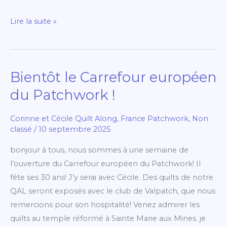
Lire la suite »
Bientôt le Carrefour européen
Bientôt
le
du Patchwork !
Carrefour
européen
Corinne et Cécile Quilt Along
,
France Patchwork
,
Non
du
classé
/
10 septembre 2025
Patchwork
bonjour à tous, nous sommes à une semaine de
!
l’ouverture du Carrefour européen du Patchwork! Il
fête ses 30 ans! J’y serai avec Cécile. Des quilts de notre
QAL seront exposés avec le club de Valpatch, que nous
remercions pour son hospitalité! Venez admirer les
quilts au temple réformé à Sainte Marie aux Mines. je