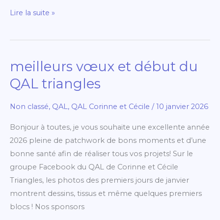
Lire la suite »
meilleurs vœux et début du
meilleurs
vœux
QAL triangles
et
début
Non classé
,
QAL
,
QAL Corinne et Cécile
/
10 janvier 2026
du
Bonjour à toutes, je vous souhaite une excellente année
QAL
2026 pleine de patchwork de bons moments et d’une
triangles
bonne santé afin de réaliser tous vos projets! Sur le
groupe Facebook du QAL de Corinne et Cécile
Triangles, les photos des premiers jours de janvier
montrent dessins, tissus et même quelques premiers
blocs ! Nos sponsors