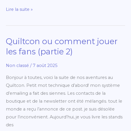
Lire la suite »
Quiltcon ou comment jouer
Quiltcon
ou
les fans (partie 2)
comment
jouer
Non classé
/
7 août 2025
les
Bonjour à toutes, voici la suite de nos aventures au
fans
Quiltcon. Petit mot technique d’abord! mon système
(partie
d’emailing a fait des siennes. Les contacts de la
2)
boutique et de la newsletter ont été mélangés. tout le
monde a reçu l’annonce de ce post. je suis désolée
pour l’inconvénient. Aujourd’hui, je vous livre les stands
des