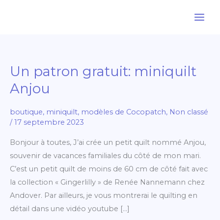
Aller
au
contenu
Un patron gratuit: miniquilt
Un
patron
Anjou
gratuit:
miniquilt
boutique
,
miniquilt
,
modèles de Cocopatch
,
Non classé
Anjou
/
17 septembre 2023
Bonjour à toutes, J’ai crée un petit quilt nommé Anjou,
souvenir de vacances familiales du côté de mon mari.
C’est un petit quilt de moins de 60 cm de côté fait avec
la collection « Gingerlilly » de Renée Nannemann chez
Andover. Par ailleurs, je vous montrerai le quilting en
détail dans une vidéo youtube […]