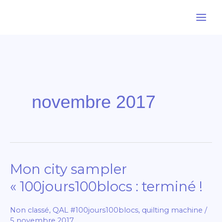
Aller
au
contenu
novembre 2017
Mon city sampler
Mon
city
« 100jours100blocs : terminé !
sampler
« 100jours100blocs
Non classé
,
QAL #100jours100blocs
,
quilting machine
/
:
5 novembre 2017