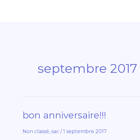
Aller
au
contenu
septembre 2017
bon anniversaire!!!
bon
anniversaire!!!
Non classé
,
sac
/
1 septembre 2017