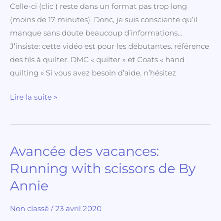
Celle-ci (clic ) reste dans un format pas trop long
main
(moins de 17 minutes). Donc, je suis consciente qu’il
manque sans doute beaucoup d’informations…
J’insiste: cette vidéo est pour les débutantes. référence
des fils à quilter: DMC « quilter » et Coats « hand
quilting » Si vous avez besoin d’aide, n’hésitez
Lire la suite »
Avancée des vacances:
Avancée
des
Running with scissors de By
vacances:
Annie
Running
with
Non classé
/
23 avril 2020
scissors