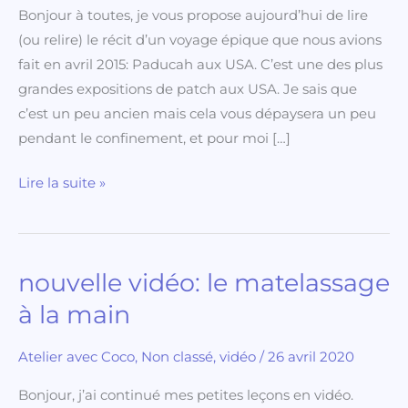
Bonjour à toutes, je vous propose aujourd’hui de lire
rétrospective!
(ou relire) le récit d’un voyage épique que nous avions
fait en avril 2015: Paducah aux USA. C’est une des plus
grandes expositions de patch aux USA. Je sais que
c’est un peu ancien mais cela vous dépaysera un peu
pendant le confinement, et pour moi […]
Lire la suite »
nouvelle vidéo: le matelassage
nouvelle
vidéo:
à la main
le
matelassage
Atelier avec Coco
,
Non classé
,
vidéo
/
26 avril 2020
à
Bonjour, j’ai continué mes petites leçons en vidéo.
la