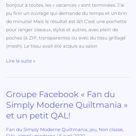
de
bonjour à toutes, les « vacances » sont terminées. J’ai
By
pu finir un ouvrage qui demande du temps et un brin
Annie
de minutie! Mais le résultat est là!! C’est une pochette
pour ranger ciseaux, stylos et autres, avec plein de
poches (à ZIP, transparentes ou avec du tissu grillagé
(mesh). Le tissu avait été acquis au salon
Lire la suite »
Groupe Facebook « Fan du
Groupe
Facebook
Simply Moderne Quiltmania »
« Fan
et un petit QAL!
du
Simply
Fan du Simply Moderne Quiltmania
,
jeu
,
Non classé
,
Moderne
QAL
,
simply moderne
/
5 avril 2020