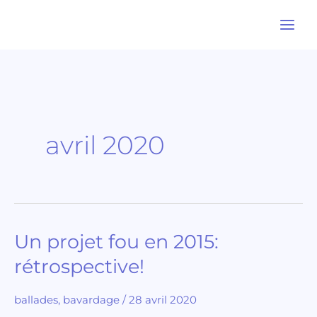
Aller
au
contenu
avril 2020
Un projet fou en 2015:
Un
projet
rétrospective!
fou
en
ballades
,
bavardage
/
28 avril 2020
2015: