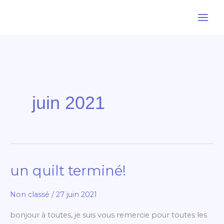
Aller
au
contenu
juin 2021
un quilt terminé!
un
quilt
Non classé
/
27 juin 2021
terminé!
bonjour à toutes, je suis vous remercie pour toutes les