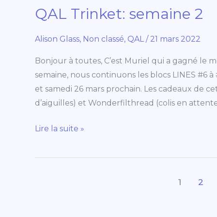
QAL Trinket: semaine 2
QAL
Trinket:
semaine
Alison Glass
,
Non classé
,
QAL
/
21 mars 2022
2
Bonjour à toutes, C’est Muriel qui a gagné le 
semaine, nous continuons les blocs LINES #6 à #
et samedi 26 mars prochain. Les cadeaux de ce
d’aiguilles) et Wonderfilthread (colis en attente
Lire la suite »
1
2