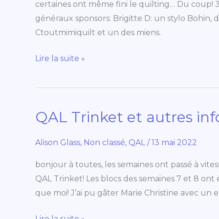
certaines ont même fini le quilting… Du coup! 
généraux sponsors: Brigitte D: un stylo Bohin, 
Ctoutmimiquilt et un des miens.
Lire la suite »
QAL Trinket et autres inf
QAL
Trinket
et
Alison Glass
,
Non classé
,
QAL
/
13 mai 2022
autres
bonjour à toutes, les semaines ont passé à vite
info
QAL Trinket! Les blocs des semaines 7 et 8 ont é
que moi! J’ai pu gâter Marie Christine avec un
Lire la suite »