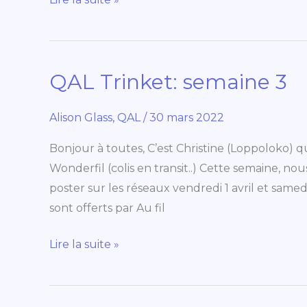
QAL Trinket: semaine 3
QAL
Trinket:
semaine
Alison Glass
,
QAL
/
30 mars 2022
3
Bonjour à toutes, C’est Christine (Loppoloko) q
Wonderfil (colis en transit..) Cette semaine, nou
poster sur les réseaux vendredi 1 avril et same
sont offerts par Au fil
Lire la suite »