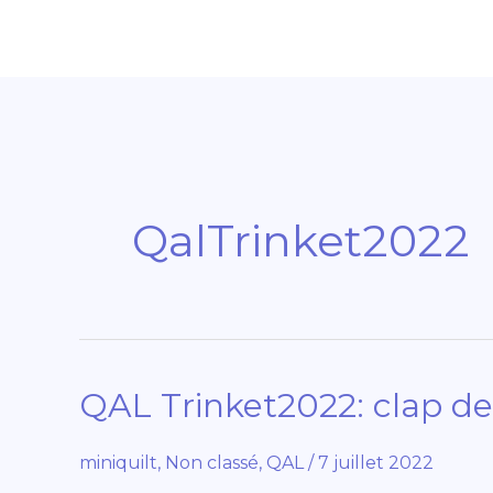
Aller
au
contenu
QalTrinket2022
QAL Trinket2022: clap de
QAL
Trinket2022:
clap
miniquilt
,
Non classé
,
QAL
/
7 juillet 2022