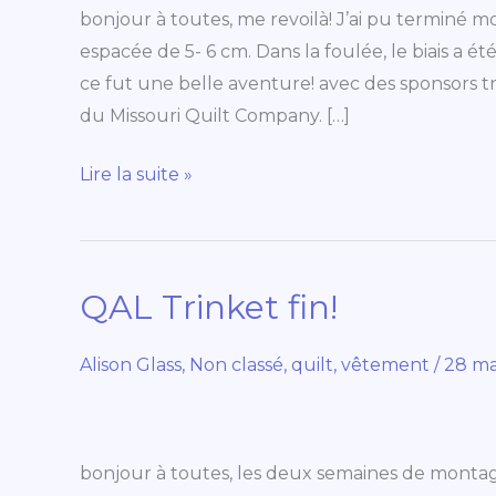
de
bonjour à toutes, me revoilà! J’ai pu terminé mo
fin
espacée de 5- 6 cm. Dans la foulée, le biais a été
et
ce fut une belle aventure! avec des sponsors t
panneau
du Missouri Quilt Company. […]
déco
Lire la suite »
QAL Trinket fin!
QAL
Trinket
fin!
Alison Glass
,
Non classé
,
quilt
,
vêtement
/
28 ma
bonjour à toutes, les deux semaines de montage