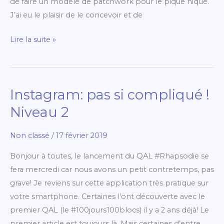
de faire un modèle de patchwork pour le pique nique.
nique
J’ai eu le plaisir de le concevoir et de
Lire la suite »
Instagram: pas si compliqué !
Instagram:
pas
Niveau 2
si
compliqué
Non classé
/
17 février 2019
!
Bonjour à toutes, le lancement du QAL #Rhapsodie se
Niveau
fera mercredi car nous avons un petit contretemps, pas
2
grave! Je reviens sur cette application très pratique sur
votre smartphone. Certaines l’ont découverte avec le
premier QAL (le #100jours100blocs) il y a 2 ans déjà! Le
premier article est toujours là. Mais certaines d’entre