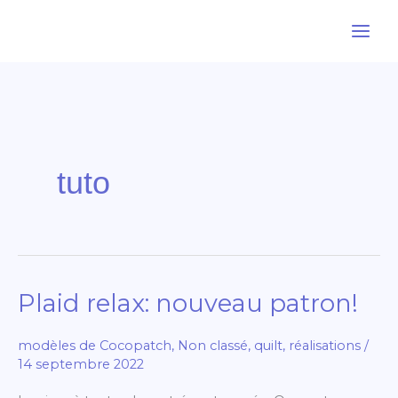
Aller
au
contenu
tuto
Plaid relax: nouveau patron!
Plaid
relax:
modèles de Cocopatch
,
Non classé
,
quilt
,
réalisations
/
nouveau
14 septembre 2022
patron!