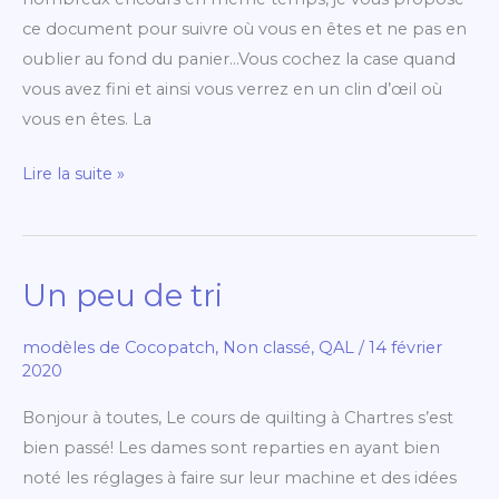
fiche
ce document pour suivre où vous en êtes et ne pas en
outil!
oublier au fond du panier…Vous cochez la case quand
vous avez fini et ainsi vous verrez en un clin d’œil où
vous en êtes. La
Lire la suite »
Un peu de tri
Un
peu
modèles de Cocopatch
,
Non classé
,
QAL
/
14 février
de
2020
tri
Bonjour à toutes, Le cours de quilting à Chartres s’est
bien passé! Les dames sont reparties en ayant bien
noté les réglages à faire sur leur machine et des idées