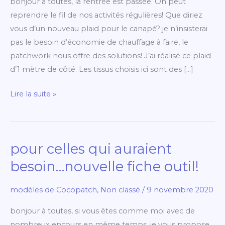
bonjour à toutes, la rentrée est passée. On peut
reprendre le fil de nos activités régulières! Que diriez
vous d’un nouveau plaid pour le canapé? je n’insisterai
pas le besoin d’économie de chauffage à faire, le
patchwork nous offre des solutions! J’ai réalisé ce plaid
d’1 mètre de côté. Les tissus choisis ici sont des […]
Lire la suite »
pour celles qui auraient
pour
celles
besoin…nouvelle fiche outil!
qui
auraient
modèles de Cocopatch
,
Non classé
/
9 novembre 2020
besoin…
bonjour à toutes, si vous êtes comme moi avec de
nouvelle
nombreux encours en même temps, je vous propose