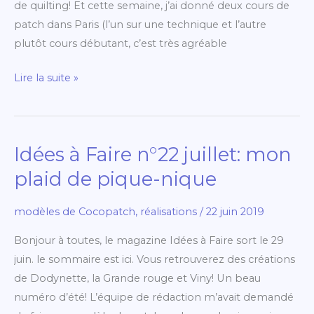
de quilting! Et cette semaine, j’ai donné deux cours de
patch dans Paris (l’un sur une technique et l’autre
plutôt cours débutant, c’est très agréable
Lire la suite »
Idées à Faire n°22 juillet: mon
Idées
à
plaid de pique-nique
Faire
n°22
modèles de Cocopatch
,
réalisations
/
22 juin 2019
juillet:
Bonjour à toutes, le magazine Idées à Faire sort le 29
mon
juin. le sommaire est ici. Vous retrouverez des créations
plaid
de Dodynette, la Grande rouge et Viny! Un beau
de
numéro d’été! L’équipe de rédaction m’avait demandé
pique-