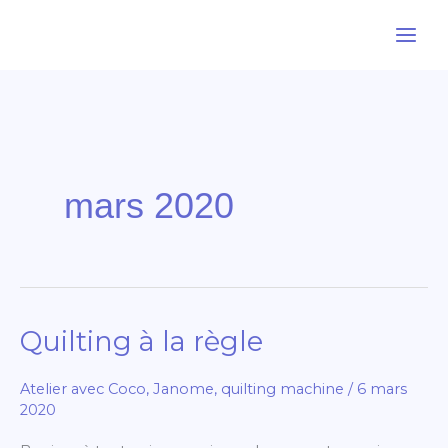
Aller
au
contenu
mars 2020
Quilting à la règle
Quilting
à
Atelier avec Coco
,
Janome
,
quilting machine
/
6 mars
la
2020
règle