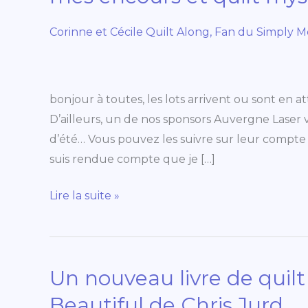
encours
et
Corinne et Cécile Quilt Along
,
Fan du Simply M
quilt
mystère…
bonjour à toutes, les lots arrivent ou sont en 
D’ailleurs, un de nos sponsors Auvergne Laser v
d’été… Vous pouvez les suivre sur leur compte 
suis rendue compte que je […]
Lire la suite »
Un nouveau livre de quil
Un
nouveau
Beautiful de Chris Jurd