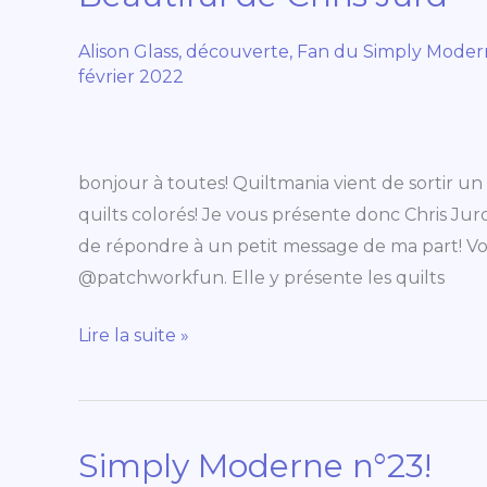
livre
de
Alison Glass
,
découverte
,
Fan du Simply Moder
quilt
février 2022
moderne:
Big,
Bold
bonjour à toutes! Quiltmania vient de sortir un
and
quilts colorés! Je vous présente donc Chris Jurd,
Beautiful
de répondre à un petit message de ma part! V
de
@patchworkfun. Elle y présente les quilts
Chris
Jurd
Lire la suite »
Simply Moderne n°23!
Simply