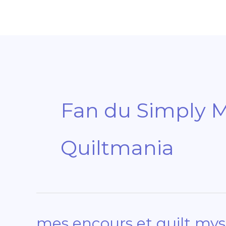
Aller
au
contenu
Fan du Simply 
Quiltmania
mes encours et quilt my
mes