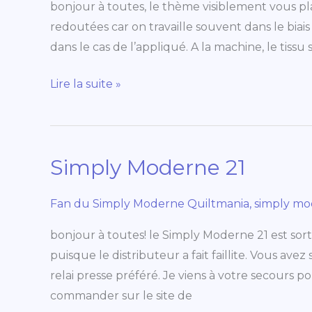
bonjour à toutes, le thème visiblement vous pl
les
redoutées car on travaille souvent dans le bia
courbes,
dans le cas de l’appliqué. A la machine, le tissu s
idées
modernes
Lire la suite »
Simply Moderne 21
Simply
Moderne
21
Fan du Simply Moderne Quiltmania
,
simply m
bonjour à toutes! le Simply Moderne 21 est sorti
puisque le distributeur a fait faillite. Vous a
relai presse préféré. Je viens à votre secours p
commander sur le site de