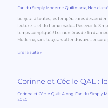
Moderne
n°23!
Fan du Simply Moderne Quiltmania
,
Non class
bonjour à toutes, les températures descende
lecture ici et du home made… Recevoir le Simp
temps compliqués! Les numéros de fin d’année, q
Moderne, sont toujours attendus avec encore p
Lire la suite »
Corinne et Cécile QAL : 
Corinne
et
Cécile
Corinne et Cécile Quilt Along
,
Fan du Simply M
2020
QAL
: