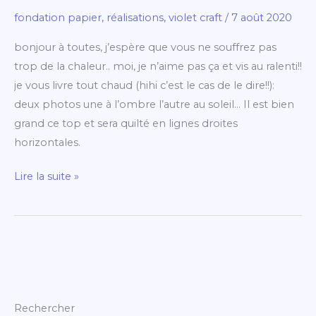
Violet
fondation papier
,
réalisations
,
violet craft
/
7 août 2020
Craft:
bonjour à toutes, j’espère que vous ne souffrez pas
top
trop de la chaleur.. moi, je n’aime pas ça et vis au ralenti!!
terminé!
je vous livre tout chaud (hihi c’est le cas de le dire!!):
deux photos une à l’ombre l’autre au soleil… Il est bien
grand ce top et sera quilté en lignes droites
horizontales.
Lire la suite »
Rechercher