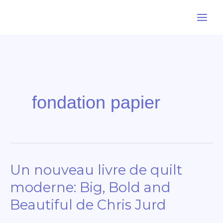
Aller
au
contenu
fondation papier
Un nouveau livre de quilt
Un
nouveau
moderne: Big, Bold and
livre
Beautiful de Chris Jurd
de
quilt