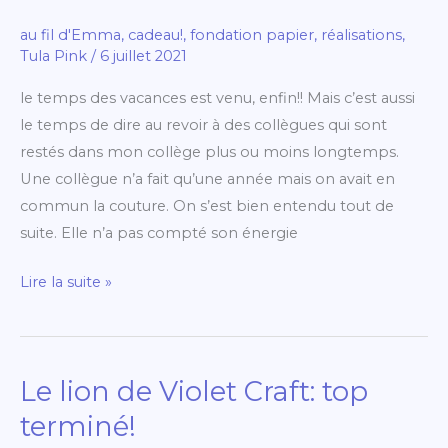
les
au fil d'Emma
,
cadeau!
,
fondation papier
,
réalisations
,
vacances!
Tula Pink
/
6 juillet 2021
le temps des vacances est venu, enfin!! Mais c’est aussi
le temps de dire au revoir à des collègues qui sont
restés dans mon collège plus ou moins longtemps.
Une collègue n’a fait qu’une année mais on avait en
commun la couture. On s’est bien entendu tout de
suite. Elle n’a pas compté son énergie
Lire la suite »
Le lion de Violet Craft: top
Le
lion
terminé!
de