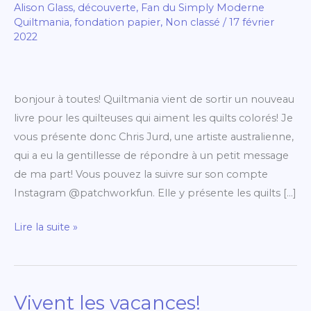
Alison Glass
,
découverte
,
Fan du Simply Moderne
moderne:
Quiltmania
,
fondation papier
,
Non classé
/
17 février
Big,
2022
Bold
and
Beautiful
bonjour à toutes! Quiltmania vient de sortir un nouveau
de
livre pour les quilteuses qui aiment les quilts colorés! Je
Chris
vous présente donc Chris Jurd, une artiste australienne,
Jurd
qui a eu la gentillesse de répondre à un petit message
de ma part! Vous pouvez la suivre sur son compte
Instagram @patchworkfun. Elle y présente les quilts […]
Lire la suite »
Vivent les vacances!
Vivent