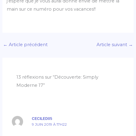
j’espère que je vous aurai donné envie de mettre la
main sur ce numéro pour vos vacances!!
←
Article précédent
Article suivant
→
13 réflexions sur “Découverte: Simply
Moderne 17”
CECILED05
9 JUIN 2019 À 17H22