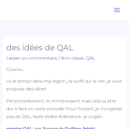
Aller
au
contenu
des idées de QAL
Laisser un commentaire
/
Non classé
,
QAL
Coucou,
vu le temps dans ma région, j’ai surfé sur le net…je vous
propose des idées!
Personnellement, ils m’intéressent mais cela va être
dur à faire en cette période! Pour l’instant, je n’organise
pas de QAL, faute d’idée fédératrice.. je cogite…
premier QAL
: par Yvonne de
Quilting Jetgirl