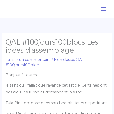
Aller
au
contenu
QAL #100jours100blocs Les
idées d’assemblage
Laisser un commentaire
/
Non classé
,
QAL
#100jours100blocs
Bonjour à toutes!
je sens qu’il fallait que j’avance cet article! Certaines ont
des aiguilles turbo et demandent la suite!
Tula Pink propose dans son livre plusieurs dispositions.
Pour Delphine et moi, nous partons sur le modèle