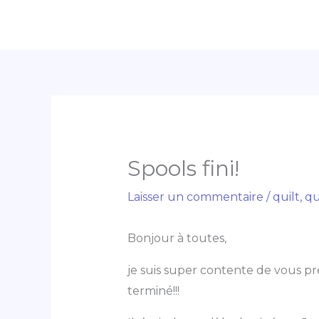
Aller
au
contenu
Spools fini!
Laisser un commentaire
/
quilt
,
qu
Bonjour à toutes,
je suis super contente de vous p
terminé!!!