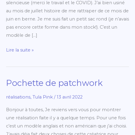
silencieuse (merci le travail et le COVID). J’ai bien usiné
au mois de juillet histoire de me rattraper de ce mois de
juin en berne. Je me suis fait un petit sac rond (je n’avais
pas encore cette forme dans mon stock!). C’est un
modèle de […]
Lire la suite »
Pochette de patchwork
Pochette
de
réalisations
,
Tula Pink
/
13 avril 2022
patchwork
Bonjour à toutes, Je reviens vers vous pour montrer
une réalisation faite il y a quelque temps. Pour une fois
c’est un modèle anglais et non américain que j’ai choisi.
J’avais déja fait deux choses de cette créatrice pour