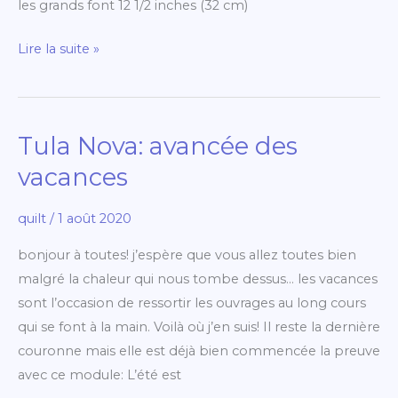
les grands font 12 1/2 inches (32 cm)
Lire la suite »
Tula Nova: avancée des
Tula
Nova:
vacances
avancée
des
quilt
/
1 août 2020
vacances
bonjour à toutes! j’espère que vous allez toutes bien
malgré la chaleur qui nous tombe dessus… les vacances
sont l’occasion de ressortir les ouvrages au long cours
qui se font à la main. Voilà où j’en suis! Il reste la dernière
couronne mais elle est déjà bien commencée la preuve
avec ce module: L’été est