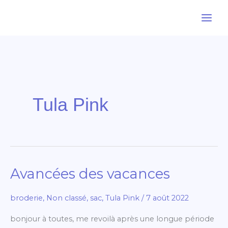
Aller
au
contenu
Tula Pink
Avancées des vacances
Avancées
des
broderie
,
Non classé
,
sac
,
Tula Pink
/
7 août 2022
vacances
bonjour à toutes, me revoilà après une longue période