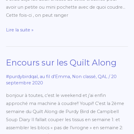
avoir un petite ou mini pochette avec de quoi coudre…
Cette fois-ci , on peut ranger
Lire la suite »
Encours sur les Quilt Along
Encours
sur
#purdybirdqal
,
au fil d'Emma
,
Non classé
,
QAL
/
20
les
septembre 2020
Quilt
Along
bonjour à toutes, c’est le weekend et j’ai enfin
approché ma machine à coudre!! Youpi!! C’est la 2ème
semaine du Quilt Along de Purdy Bird de Campbell
Soup Diary Il fallait couper les tissus en semaine 1: et
assembler les blocs « pas de l’ivrogne » en semaine 2: