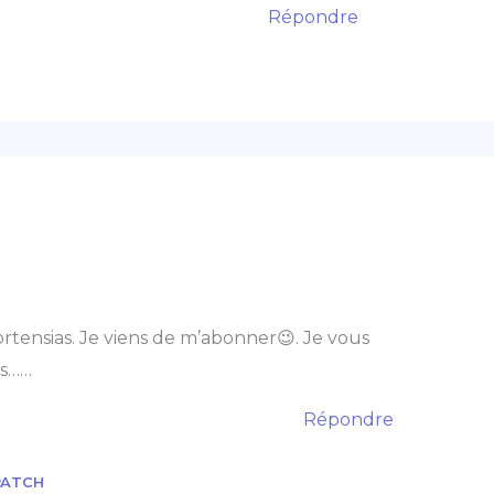
Répondre
ortensias. Je viens de m’abonner😉. Je vous
es……
Répondre
PATCH