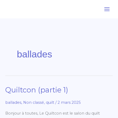
Aller
au
contenu
ballades
Quiltcon (partie 1)
Quiltcon
(partie
ballades
,
Non classé
,
quilt
/
2 mars 2025
1)
Bonjour à toutes, Le Quiltcon est le salon du quilt