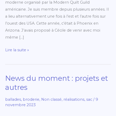
moderne organisé par la Modern Quilt Guild
américaine. Je suis membre depuis plusieurs années. Il
a lieu alternativement une fois à l’est et l’autre fois sur
l’ouest des USA. Cette année, c’était à Phoenix en
Arizona. J’avais proposé à Cécile de venir avec moi
même […]
Lire la suite »
News du moment : projets et
News
du
autres
moment
:
ballades
,
broderie
,
Non classé
,
réalisations
,
sac
/
9
projets
novembre 2023
et