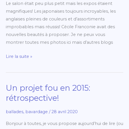
Le salon était peu plus petit mais les expos étaient
magnifiques! Les japonaises toujours incroyables, les
anglaises pleines de couleurs et d’assortiments
improbables mais réussis! Cécile Franconie avait des
nouvelles beautés à proposer. Je ne peux vous
montrer toutes mes photos ici mais d’autres blogs
Lire la suite »
Un projet fou en 2015:
Un
projet
rétrospective!
fou
en
ballades
,
bavardage
/
28 avril 2020
2015:
Bonjour à toutes, je vous propose aujourd’hui de lire (ou
rétrospective!