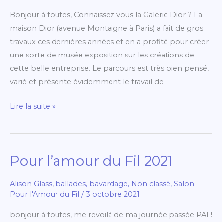
Bonjour à toutes, Connaissez vous la Galerie Dior ? La
maison Dior (avenue Montaigne à Paris) a fait de gros
travaux ces dernières années et en a profité pour créer
une sorte de musée exposition sur les créations de
cette belle entreprise. Le parcours est très bien pensé,
varié et présente évidemment le travail de
Lire la suite »
Pour l’amour du Fil 2021
Pour
l’amour
Alison Glass
,
ballades
,
bavardage
,
Non classé
,
Salon
du
Pour l'Amour du Fil
/
3 octobre 2021
Fil
2021
bonjour à toutes, me revoilà de ma journée passée PAF!