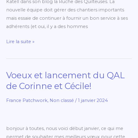
Katell dans son blog la Ruche des Quilteuses. La
nouvelle équipe doit gérer des chantiers importants
mais essaie de continuer à fournir un bon service à ses
adhérents (et oui, il y a des hommes
Lire la suite »
Voeux et lancement du QAL
Voeux
et
de Corinne et Cécile!
lancement
du
France Patchwork
,
Non classé
/
1 janvier 2024
QAL
de
Corinne
bonjour à toutes, nous voici début janvier, ce qui me
et
permet de souhaiter mes meilleurs vœux pour cette