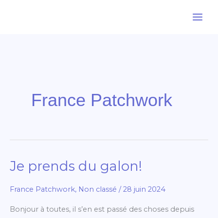
Aller
au
contenu
France Patchwork
Je prends du galon!
Je
prends
France Patchwork
,
Non classé
/
28 juin 2024
du
galon!
Bonjour à toutes, il s’en est passé des choses depuis