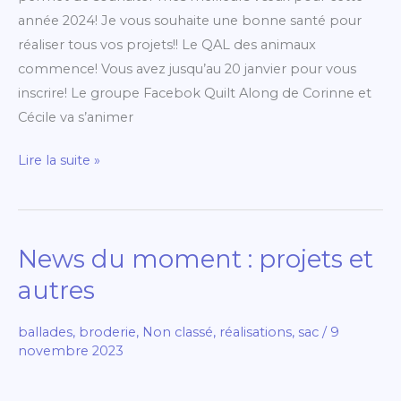
Cécile!
année 2024! Je vous souhaite une bonne santé pour
réaliser tous vos projets!! Le QAL des animaux
commence! Vous avez jusqu’au 20 janvier pour vous
inscrire! Le groupe Facebok Quilt Along de Corinne et
Cécile va s’animer
Lire la suite »
News du moment : projets et
News
du
autres
moment
:
ballades
,
broderie
,
Non classé
,
réalisations
,
sac
/
9
projets
novembre 2023
et
autres