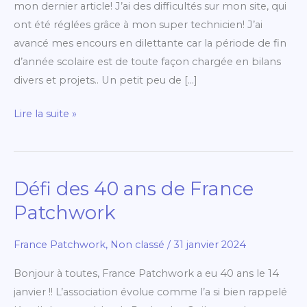
mon dernier article! J’ai des difficultés sur mon site, qui
ont été réglées grâce à mon super technicien! J’ai
avancé mes encours en dilettante car la période de fin
d’année scolaire est de toute façon chargée en bilans
divers et projets.. Un petit peu de […]
Lire la suite »
Défi des 40 ans de France
Défi
des
Patchwork
40
ans
France Patchwork
,
Non classé
/
31 janvier 2024
de
Bonjour à toutes, France Patchwork a eu 40 ans le 14
France
janvier !! L’association évolue comme l’a si bien rappelé
Patchwork