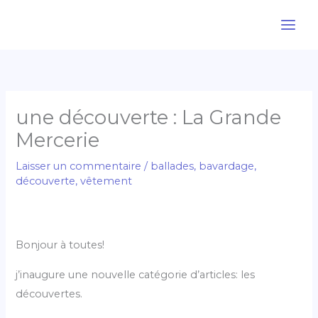
Aller
au
contenu
une découverte : La Grande
Mercerie
Laisser un commentaire
/
ballades
,
bavardage
,
découverte
,
vêtement
Bonjour à toutes!
j’inaugure une nouvelle catégorie d’articles: les
découvertes.